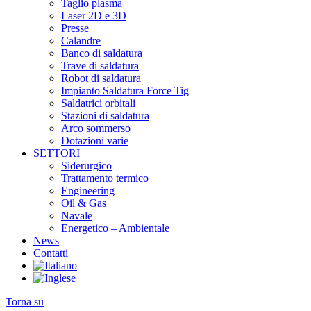
Taglio plasma
Laser 2D e 3D
Presse
Calandre
Banco di saldatura
Trave di saldatura
Robot di saldatura
Impianto Saldatura Force Tig
Saldatrici orbitali
Stazioni di saldatura
Arco sommerso
Dotazioni varie
SETTORI
Siderurgico
Trattamento termico
Engineering
Oil & Gas
Navale
Energetico – Ambientale
News
Contatti
Torna su