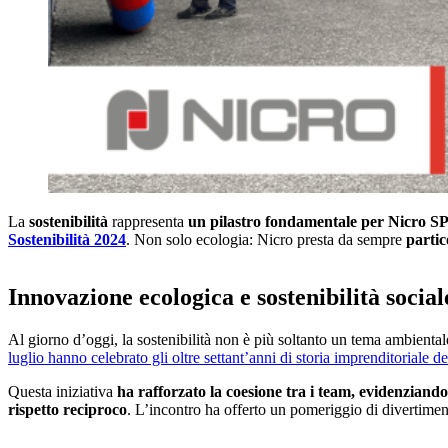
La
sostenibilità
rappresenta
un pilastro fondamentale per Nicro S
Sostenibilità 2024
. Non solo ecologia: Nicro presta da sempre
partic
Innovazione ecologica e sostenibilità social
Al giorno d’oggi, la sostenibilità non è più soltanto un tema ambientale
luglio hanno celebrato gli oltre settant’anni di storia imprenditoriale d
Questa iniziativa
ha rafforzato la coesione tra i team, evidenziand
rispetto reciproco
. L’incontro ha offerto un pomeriggio di divertimento