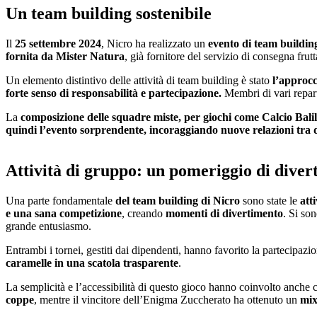
Un team building sostenibile
Il
25 settembre 2024
, Nicro ha realizzato un
evento di team building
fornita da Mister Natura
, già fornitore del servizio di consegna fru
Un elemento distintivo delle attività di team building è stato
l’approcc
forte senso di responsabilità e partecipazione.
Membri di vari repar
La
composizione delle squadre miste, per giochi come Calcio Balil
quindi l’evento sorprendente, incoraggiando nuove relazioni tr
Attività di gruppo: un pomeriggio di diver
Una parte fondamentale
del team building di Nicro
sono state le
att
e una sana competizione
, creando
momenti di divertimento
. Si so
grande entusiasmo.
Entrambi i tornei, gestiti dai dipendenti, hanno favorito la partecipazi
caramelle in una scatola trasparente
.
La semplicità e l’accessibilità di questo gioco hanno coinvolto anche 
coppe
, mentre il vincitore dell’Enigma Zuccherato ha ottenuto un
mix