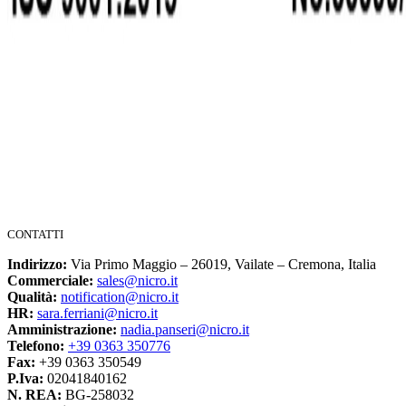
CONTATTI
Indirizzo:
Via Primo Maggio – 26019, Vailate – Cremona, Italia
Commerciale:
sales@nicro.it
Qualità:
notification@nicro.it
HR:
sara.ferriani@nicro.it
Amministrazione:
nadia.panseri@nicro.it
Telefono:
+39 0363 350776
Fax:
+39 0363 350549
P.Iva:
02041840162
N. REA:
BG-258032